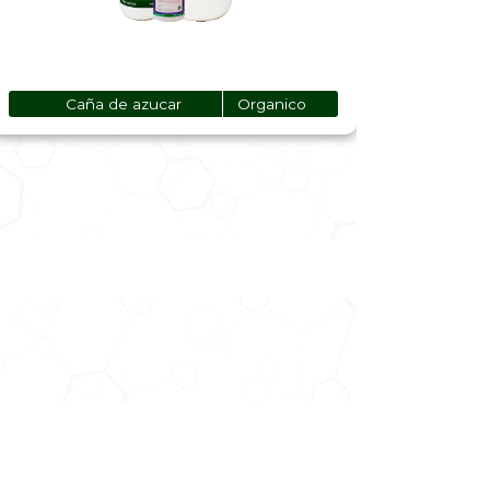
Caña de azucar
Organico