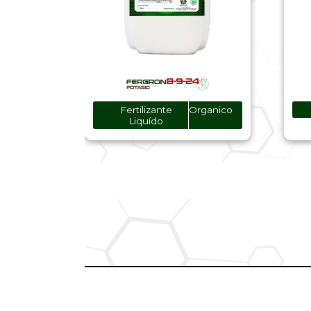
Fertilizante
Organico
Liquído