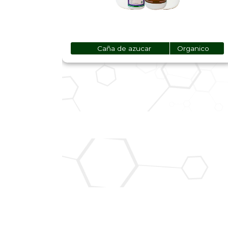
Caña de azucar
Organico