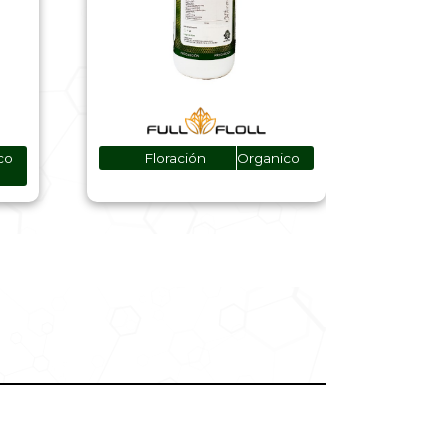
co
Floración
Organico