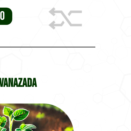
GO
avanazada