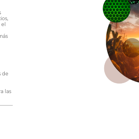
s
ios,
 el
a
más
s de
a las