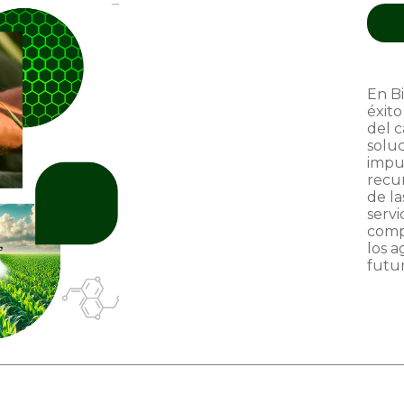
En B
éxito
del 
solu
impul
recur
de l
servi
comp
los a
futu