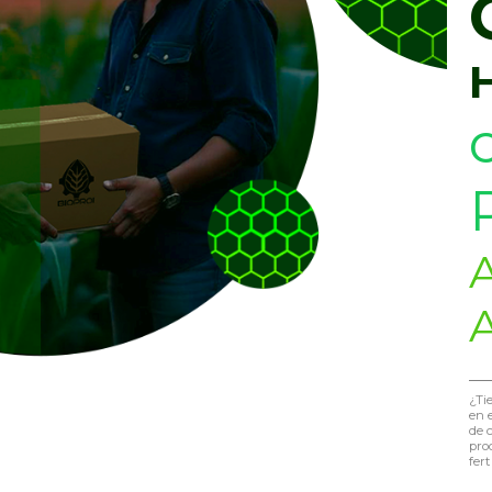
A
¿Ti
en 
de c
pro
fer