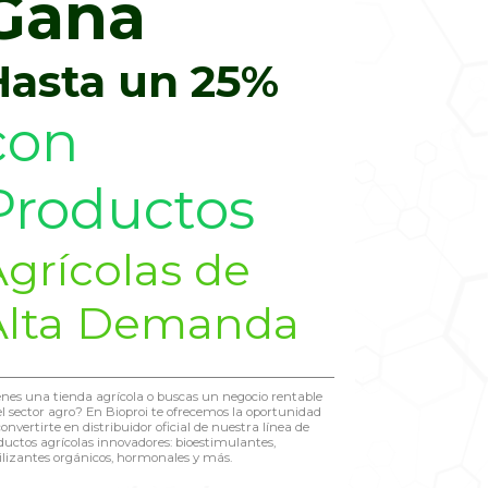
Gana
Hasta un 25%
con
Productos
grícolas de
Alta Demanda
enes una tienda agrícola o buscas un negocio rentable
el sector agro? En Bioproi te ofrecemos la oportunidad
onvertirte en distribuidor oficial de nuestra línea de
ductos agrícolas innovadores: bioestimulantes,
tilizantes orgánicos, hormonales y más.