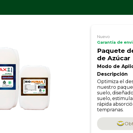
Nuevo
Garantía de env
Paquete d
de Azúcar
Modo de Apli
Descripción
Optimiza el des
nuestro paquet
suelo, diseñado
suelo, estimula
rápida absorci
tempranas.
Obt