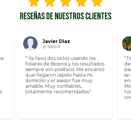
RESEÑAS DE NUESTROS CLIENTES
Javier Diaz
@ Tabasco
ue
" Ya llevo dos ciclos usando los
"T
foliares de Bioproi y los resultados
de
siempre son positivos. Me encantó
pa
que llegaron rápido hasta mi
se
domicilio y el asesor fue muy
en
amable. Muy confiables,
Mi
e
totalmente recomendados."
to
co