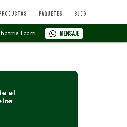
Productos
Paquetes
Blog
Mensaje
@hotmail.com
de el
elos