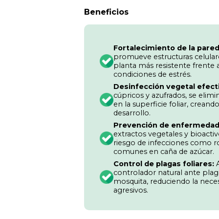
Beneficios
Fortalecimiento de la pared
promueve estructuras celulare
planta más resistente frente 
condiciones de estrés.
Desinfección vegetal efecti
cúpricos y azufrados, se el
en la superficie foliar, crean
desarrollo.
Prevención de enfermedad
extractos vegetales y bioactiv
riesgo de infecciones como r
comunes en caña de azúcar.
Control de plagas foliares:
A
controlador natural ante pla
mosquita, reduciendo la nec
agresivos.