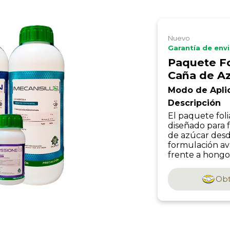
Nuevo
Garantía de env
Paquete Fo
Caña de A
Modo de Apli
Descripción
El paquete foli
diseñado para f
de azúcar desd
formulación a
frente a hongos
Obt