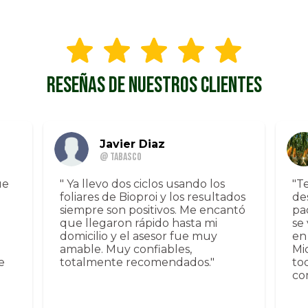
RESEÑAS DE NUESTROS CLIENTES
Javier Diaz
@ Tabasco
ue
" Ya llevo dos ciclos usando los
"T
foliares de Bioproi y los resultados
de
siempre son positivos. Me encantó
pa
que llegaron rápido hasta mi
se
domicilio y el asesor fue muy
en
amable. Muy confiables,
Mi
e
totalmente recomendados."
to
co