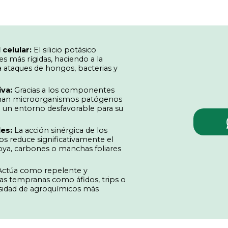
 celular:
El silicio potásico
s más rígidas, haciendo a la
a ataques de hongos, bacterias y
va:
Gracias a los componentes
iminan microorganismos patógenos
do un entorno desfavorable para su
es:
La acción sinérgica de los
os reduce significativamente el
oya, carbones o manchas foliares
ctúa como repelente y
gas tempranas como áfidos, trips o
esidad de agroquímicos más