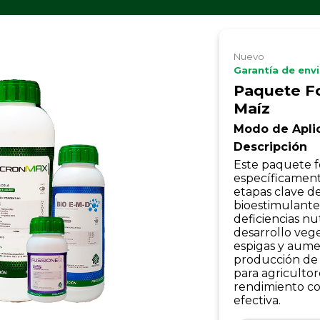
Nuevo
Garantía de env
Paquete Fo
Maíz
Modo de Apli
Descripción
Este paquete fo
específicament
etapas clave d
bioestimulante
deficiencias nu
desarrollo veg
espigas y aume
producción de h
para agriculto
rendimiento co
efectiva.