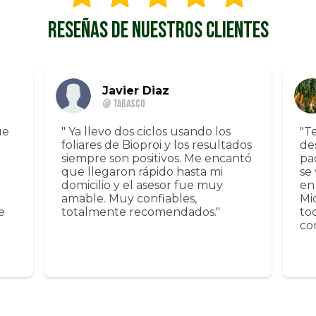
RESEÑAS DE NUESTROS CLIENTES
Javier Diaz
@ Tabasco
ue
" Ya llevo dos ciclos usando los
"T
foliares de Bioproi y los resultados
de
siempre son positivos. Me encantó
pa
que llegaron rápido hasta mi
se
domicilio y el asesor fue muy
en
amable. Muy confiables,
Mi
e
totalmente recomendados."
to
co